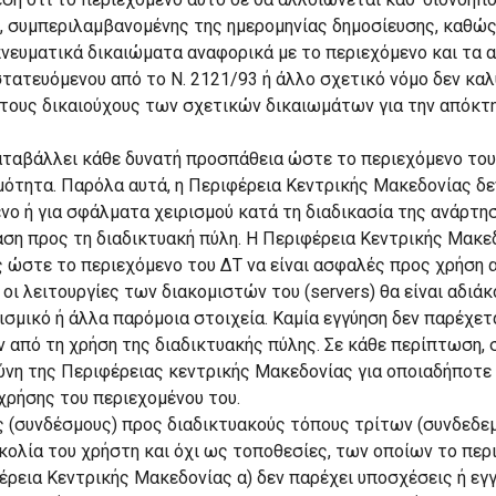
Τ, συμπεριλαμβανομένης της ημερομηνίας δημοσίευσης, καθώς
νευματικά δικαιώματα αναφορικά με το περιεχόμενο και τα α
τατευόμενου από το Ν. 2121/93 ή άλλο σχετικό νόμο δεν κα
στους δικαιούχους των σχετικών δικαιωμάτων για την απόκτ
ταβάλλει κάθε δυνατή προσπάθεια ώστε το περιεχόμενο του Δ
μότητα. Παρόλα αυτά, η Περιφέρεια Κεντρικής Μακεδονίας δε
νο ή για σφάλματα χειρισμού κατά τη διαδικασία της ανάρτη
αση προς τη διαδικτυακή πύλη. Η Περιφέρεια Κεντρικής Μακ
ης ώστε το περιεχόμενο του ΔΤ να είναι ασφαλές προς χρήση
 οι λειτουργίες των διακομιστών του (servers) θα είναι αδι
σμικό ή άλλα παρόμοια στοιχεία. Καμία εγγύηση δεν παρέχετ
από τη χρήση της διαδικτυακής πύλης. Σε κάθε περίπτωση, 
θύνη της Περιφέρειας κεντρικής Μακεδονίας για οποιαδήποτε
 χρήσης του περιεχομένου του.
ς (συνδέσμους) προς διαδικτυακούς τόπους τρίτων (συνδεδεμ
κολία του χρήστη και όχι ως τοποθεσίες, των οποίων το περ
έρεια Κεντρικής Μακεδονίας α) δεν παρέχει υποσχέσεις ή εγ