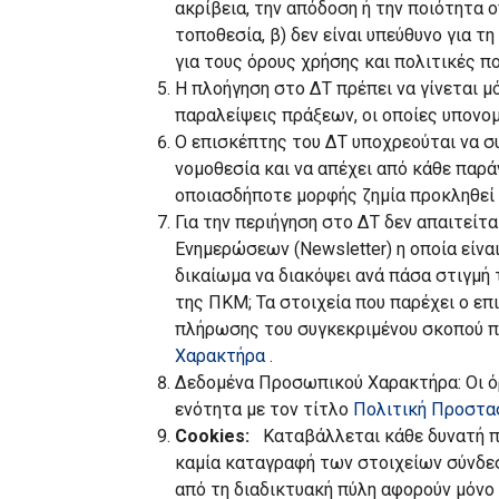
ακρίβεια, την απόδοση ή την ποιότητα 
τοποθεσία, β) δεν είναι υπεύθυνο για 
για τους όρους χρήσης και πολιτικές πο
Η πλοήγηση στο ΔΤ πρέπει να γίνεται μό
παραλείψεις πράξεων, οι οποίες υπονομ
Ο επισκέπτης του ΔΤ υποχρεούται να συ
νομοθεσία και να απέχει από κάθε παρά
οποιασδήποτε μορφής ζημία προκληθεί 
Για την περιήγηση στο ΔΤ δεν απαιτείτ
Ενημερώσεων (Newsletter) η οποία είνα
δικαίωμα να διακόψει ανά πάσα στιγμή
της ΠΚΜ; Τα στοιχεία που παρέχει ο επ
πλήρωσης του συγκεκριμένου σκοπού π
Χαρακτήρα
.
Δεδομένα Προσωπικού Χαρακτήρα:
Οι 
ενότητα με τον τίτλο
Πολιτική Προστα
Cookies:
Καταβάλλεται κάθε δυνατή προ
καμία καταγραφή των στοιχείων σύνδεσ
από τη διαδικτυακή πύλη αφορούν μόνο