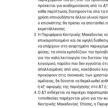
πρόκειται για αναδημοσίευση από το Δ
κάθε περίπτωση, διατηρούνται όλα τα π
χρήση οποιουδήποτε άλλου υλικού προσ
ο επισκέπτης θα πρέπει να αποτανθεί 
εκμετάλλευσης.
Η Περιφέρεια Κεντρικής Μακεδονίας κα
επικαιροποιημένο και σε υψηλή διαθεσι
να υπάρχουν στο αναρτημένο περιεχόμε
φύσης, τα οποία εμποδίζουν την πρόσβ
για την καλή λειτουργία του δικτύου τ
λογισμικό, παρόλο που δεν εγγυάται ότι
απαλλαγμένες από ιούς, κακόβουλο λογι
προκύψουν στις συσκευές των χρηστών 
αμέλειας, δε δύναται να θεμελιωθεί ευ
ή εξ’ αφορμής της περιήγησης στο ΔΤ ή
O ΔΤ ενδέχεται να περιέχει παραπομπέ
τοποθεσίες παρέχονται μόνο για την ευ
Κεντρικής Μακεδονίας. Επίσης, η Περιφ