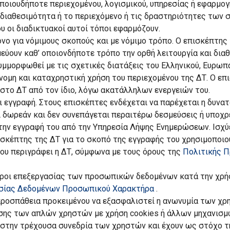
οποιουδήποτε περιεχομένου, λογισμικού, υπηρεσίας ή εφαρμο
τη διαθεσιμότητα ή το περιεχόμενο ή τις δραστηριότητες των
υ οι διαδικτυακοί αυτοί τόποι εφαρμόζουν.
νο για νόμιμους σκοπούς και με νόμιμο τρόπο. Ο επισκέπτης 
εύουν καθ’ οποιονδήποτε τρόπο την ορθή λειτουργία και δια
μμορφωθεί με τις σχετικές διατάξεις του Ελληνικού, Ευρωπαϊ
νομη και καταχρηστική χρήση του περιεχομένου της ΔΤ. Ο επ
στο ΔΤ από τον ίδιο, λόγω ακατάλληλων ενεργειών του.
αι εγγραφή. Στους επισκέπτες ενδέχεται να παρέχεται η δυν
ι δωρεάν και δεν συνεπάγεται περαιτέρω δεσμεύσεις ή υποχρ
 την εγγραφή του από την Υπηρεσία Λήψης Ενημερώσεων. Ισχ
ισκέπτης της ΔΤ για το σκοπό της εγγραφής του χρησιμοποιο
ου περιγράφει η ΔΤ, σύμφωνα με τους όρους της
Πολιτικής 
όροι επεξεργασίας των προσωπικών δεδομένων κατά την χρήσ
σίας Δεδομένων Προσωπικού Χαρακτήρα
.
σπάθεια προκειμένου να εξασφαλιστεί η ανωνυμία των χρηστ
ης των απλών χρηστών με χρήση cookies ή άλλων μηχανισμών
 στην τρέχουσα συνεδρία των χρηστών και έχουν ως στόχο τ